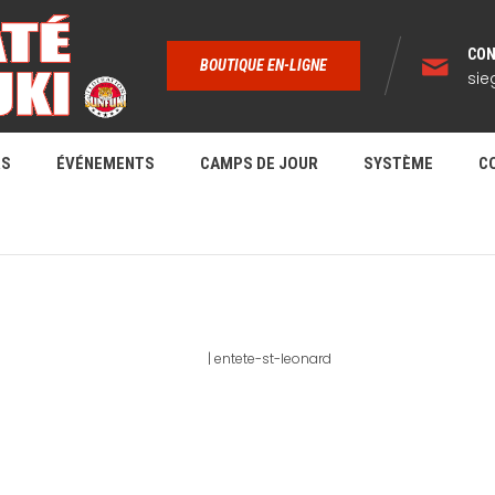
CON
BOUTIQUE EN-LIGNE
sie
RS
ÉVÉNEMENTS
CAMPS DE JOUR
SYSTÈME
C
ENTETE-ST-LEONARD
Home
|
entete-st-leonard