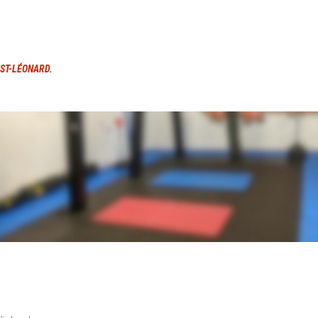
ST-LÉONARD
.