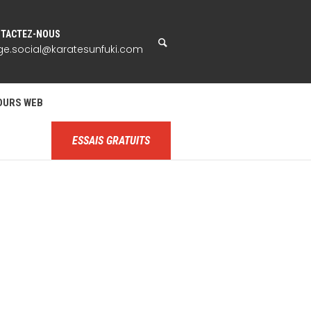
TACTEZ-NOUS
ge.social@karatesunfuki.com
OURS WEB
ESSAIS GRATUITS