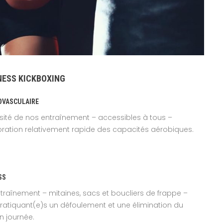
NESS KICKBOXING
OVASCULAIRE
sité de nos entraînement – accessibles à tous –
ioration relativement rapide des capacités aérobiques.
SS
traînement – mitaines, sacs et boucliers de frappe –
ratiquant(e)s un défoulement et une élimination du
n journée.