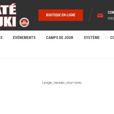
CON
BOUTIQUE EN-LIGNE
sie
RS
ÉVÉNEMENTS
CAMPS DE JOUR
SYSTÈME
C
PAGE_HEADER_BLUR-CERIO
Home
|
page_header_blur-cerio