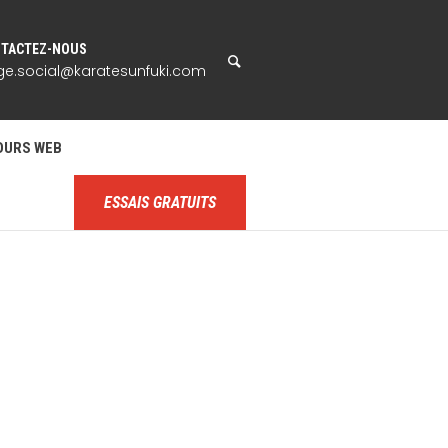
TACTEZ-NOUS
ge.social@karatesunfuki.com
OURS WEB
ESSAIS GRATUITS