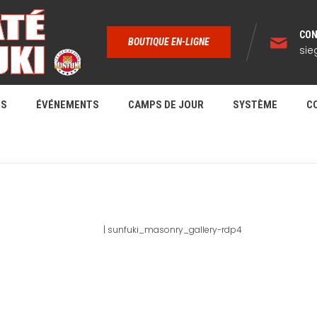
CON
BOUTIQUE EN-LIGNE
sie
RS
ÉVÉNEMENTS
CAMPS DE JOUR
SYSTÈME
C
UNFUKI_MASONRY_GALLERY-RD
Home
|
sunfuki_masonry_gallery-rdp4