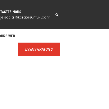
TACTEZ-NOUS
ge.social@karatesunfuki.com
OURS WEB
ESSAIS GRATUITS
P4