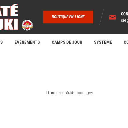
CON
BOUTIQUE EN-LIGNE
sie
RS
ÉVÉNEMENTS
CAMPS DE JOUR
SYSTÈME
C
KARATE-SUNFUKI-REPENTIGNY
Home
|
karate-sunfuki-repentigny