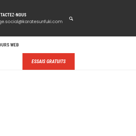
TACTEZ-NOUS
ge.social@karatesunfuki.com
OURS WEB
ESSAIS GRATUITS