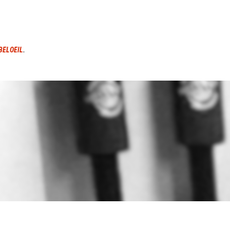
BELOEIL
.