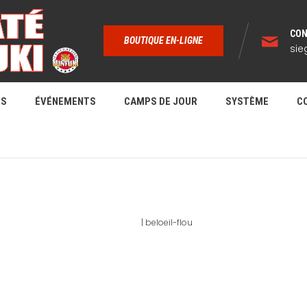
CON
BOUTIQUE EN-LIGNE
sie
RS
ÉVÉNEMENTS
CAMPS DE JOUR
SYSTÈME
C
BELOEIL-FLOU
Home
|
beloeil-flou