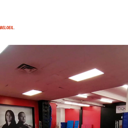
BELOEIL
.