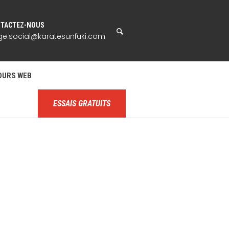
TACTEZ-NOUS
ge.social@karatesunfuki.com
OURS WEB
ESSAIS GRATUITS