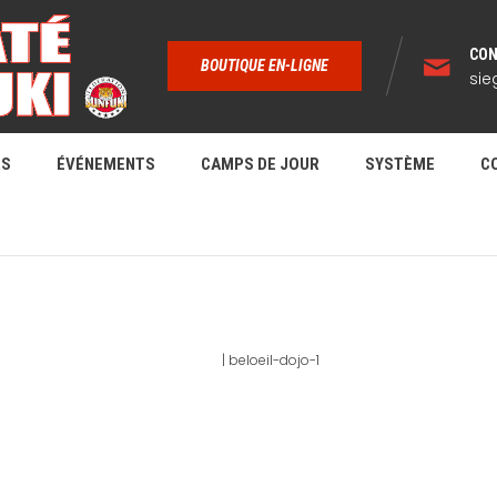
CON
BOUTIQUE EN-LIGNE
sie
RS
ÉVÉNEMENTS
CAMPS DE JOUR
SYSTÈME
C
BELOEIL-DOJO-1
Home
|
beloeil-dojo-1