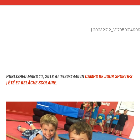
20232212_131795921499926
Home
|
20232212_131795921499
PUBLISHED
MARS 11, 2018
AT 1920×1440 IN
CAMPS DE JOUR SPORTIFS
| ÉTÉ ET RELÂCHE SCOLAIRE
.